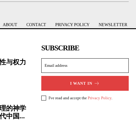
ABOUT
CONTACT
PRIVACY POLICY
NEWSLETTER
SUBSCRIBE
性与权力
I WANT IN
I've read and accept the
Privacy Policy
.
理的神学
中国...