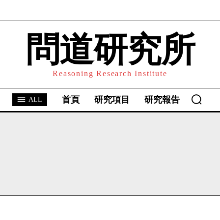
問道研究所
I WANT IN
I've read and accept the
Privacy Policy
.
Reasoning Research Institute
首頁
研究項目
研究報告
ALL