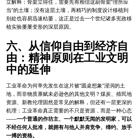
立解释：骨架立得住，需要先有相信这副骨架”理所应
当”的土壤；没有这层土壤，再精巧的制度设计移植到
别处也容易迅速枯萎，这正是过去一个世纪诸多宪政移
植实验屡屡变形的深层原因。
六、从信仰自由到经济自
由：精神原则在工业文明
中的延伸
工业革命为何率先发生在这片被”圆桌想象”浸润的土
地，而非物质禀赋未必逊色的其他文明？煤炭、殖民地
资源、新教伦理固然是常见的解释，但还有一层更深的
机理：工业革命真正需要的不只是资源，而是一种心态
——
一个普通的作坊主、一个默默无闻的发明家，可以
不经任何人批准，就拥有与他人并肩竞争、缔约、放手
一搏的资格。