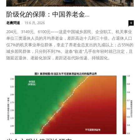
阶级化的保障：中国养老金...
老農問道
-
19 6 月, 2026
0
204元、3149元、6100元——这是中国城乡居民、企业职工、机关事业
单位三类退休人员的月均养老金，差距高达十几到三十倍。占退休人口
仅7%的机关事业单位群体，拿走了养老金总支出的九成以上；占55%的
城乡居民群体，只分到不到7%。这条"轨道"几乎在年轻时就已注定，且
随延迟退休、老龄化加深，差距还在代际传递、持续固化。