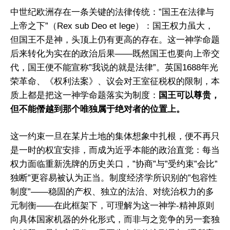
中世纪欧洲存在一条关键的法律传统：”国王在法律与
上帝之下”（Rex sub Deo et lege）：国王权力虽大，
但国王不是神，头顶上仍有更高的存在。这一神学命题
后来转化为实在的政治后果——既然国王也要向上帝交
代，国王便不能宣称”我说的就是法律”。英国1688年光
荣革命、《权利法案》、议会对王室征税权的限制，本
质上都是把这一神学命题落实为制度：
国王可以尊贵，
但不能僭越到那个唯独属于绝对者的位置上。
这一约束一旦在某片土地的集体想象中扎根，便不再只
是一时的权宜安排，而成为近乎本能的政治直觉：每当
权力面临重新洗牌的历史关口，”协商”与”受约束”会比”
独断”更容易被认为正当。制度经济学所识别的”包容性
制度”——稳固的产权、独立的法治、对统治权力的多
元制衡——在此框架下，可理解为这一神学-精神原则
向具体国家机器的外化形式，而非与之竞争的另一套独