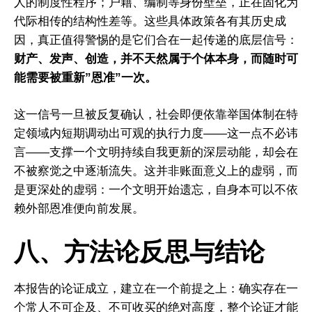
人的制度性程序；户籍、编制等身份壁垒，正在固化为
代际相传的结构性差等。这些具体政策各有其历史成
因，真正值得警惕的是它们合在一起传递的底层信号：
财产、发声、创造，并不天然属于个体本身，而随时可
能需要被重新”恩准”一次。
这一信号一旦被反复确认，社会即便依靠举国体制在特
定领域内短期调动出可观的执行力度——这一点不必讳
言——支撑一个文明持续自我更新的深层动能，却会在
不被察觉之中逐渐流失。这并非账面意义上的虚弱，而
是更深处的虚弱：一个文明开始遗忘，自身本可以不依
赖外部恩准便向前发展。
八、方法论反思与结论
首頁
研究項目
研究報告
本报告的论证成立，建立在一个前提之上：确实存在一
个常人不可企及、不可收买的绝对高度，整个论证才能