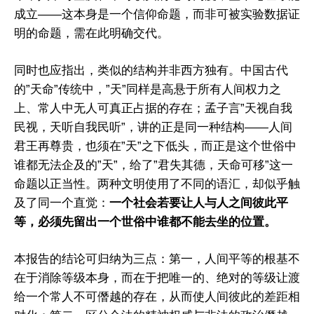
請訂閱《問道研究所》簡訊
成立——这本身是一个信仰命题，而非可被实验数据证
明的命题，需在此明确交代。
问道研究所致力于复兴中华传统科学，并搭建东西方科学沟
通的桥梁。我们根植于中华文明深厚的科学智慧，结合现代
同时也应指出，类似的结构并非西方独有。中国古代
方法，探索宇宙、自然与人类社会的深层规律。通过系统研
的”天命”传统中，”天”同样是高悬于所有人间权力之
究与跨学科对话，推动传统与现代的创新融合，如中西医结
上、常人中无人可真正占据的存在；孟子言”天视自我
合、太极启迪AI。我们旨在为理解当今世界提供基于传统智慧
民视，天听自我民听”，讲的正是同一种结构——人间
与现代科学的解决方案，并展望构建以人为本、尊重自然的
君王再尊贵，也须在”天”之下低头，而正是这个世俗中
全球知识体系，共同探索真理，开创未来。
谁都无法企及的”天”，给了”君失其德，天命可移”这一
命题以正当性。两种文明使用了不同的语汇，却似乎触
及了同一个直觉：
一个社会若要让人与人之间彼此平
等，必须先留出一个世俗中谁都不能去坐的位置。
本报告的结论可归纳为三点：第一，人间平等的根基不
在于消除等级本身，而在于把唯一的、绝对的等级让渡
给一个常人不可僭越的存在，从而使人间彼此的差距相