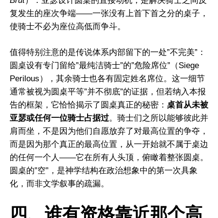
Brut
）：亚瑟设计圆桌的直接动机，是解决骑士之间反
复发生的座次争端——一张没有上首下首之分的桌子，
使骑士不必为座位高低而争斗。
值得特别注意的是传说体系内部留下的一处”不完美”：
圆桌设有专门留给”最纯洁骑士”的”危险席位”（Siege
Perilous），其余骑士也各有固定姓名席位。这一细节
通常被视为圆桌平等”并不彻底”的证据，但若纳入本报
告的框架，它恰恰揭示了圆桌真正的秘密：
桌首从未被
亚瑟或任何一位骑士占据过
。骑士们之所以能够彼此并
肩而坐，不是因为他们自愿放弃了对最高位置的争夺，
而是因为那个真正的最高位置，从一开始就不属于桌边
的任何一个人——它在所有人头顶，俯瞰着整张圆桌。
圆桌的”空”，是神学结构在政治想象中的第一次具象
化，而非文学叙事的疏漏。
四、谁有资格靠近那个高