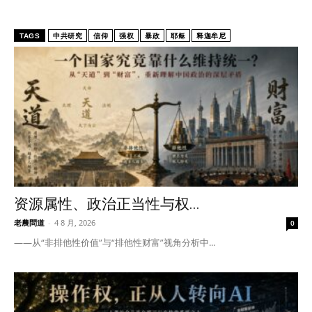
TAGS
中共研究
信仰
强权
暴政
耶稣
释迦牟尼
资源属性、政治正当性与权...
老農問道
-
4 8 月, 2026
0
——从“非排他性价值”与“排他性财富”视角分析中...