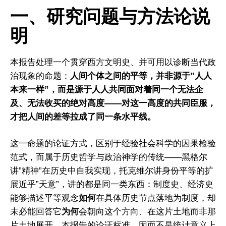
一、研究问题与方法论说
明
本报告处理一个贯穿西方文明史、并可用以诊断当代政
治现象的命题：
人间个体之间的平等，并非源于”人人
本来一样”，而是源于人人共同面对着同一个无法企
及、无法收买的绝对高度——对这一高度的共同臣服，
才把人间的差等拉成了同一条水平线。
这一命题的论证方式，区别于经验社会科学的因果检验
范式，而属于历史哲学与政治神学的传统——黑格尔
讲”精神”在历史中自我实现，托克维尔讲身份平等的扩
展近乎”天意”，讲的都是同一类东西：制度史、经济史
能够描述平等观念
如何
在具体历史节点落地为制度，却
未必能回答它
为何
会朝向这个方向、在这片土地而非那
片土地展开。本报告的论证标准，因而不是统计意义上