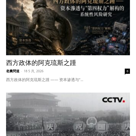
西方政体的阿克琉斯之踵
老農問道
-
18 5 月, 2026
0
西方政体的阿克琉斯之踵 —— 资本渗透与“...