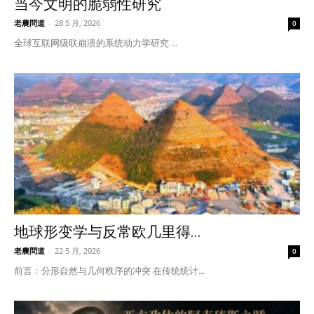
当今文明的脆弱性研究
老農問道
-
28 5 月, 2026
0
全球互联网级联崩溃的系统动力学研究 ...
地球形变学与反常欧几里得...
老農問道
-
22 5 月, 2026
0
前言：分形自然与几何秩序的冲突 在传统统计...