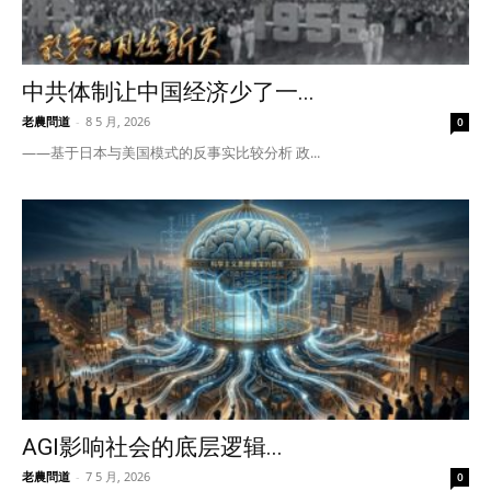
中共体制让中国经济少了一...
老農問道
-
8 5 月, 2026
0
——基于日本与美国模式的反事实比较分析 政...
AGI影响社会的底层逻辑...
老農問道
-
7 5 月, 2026
0