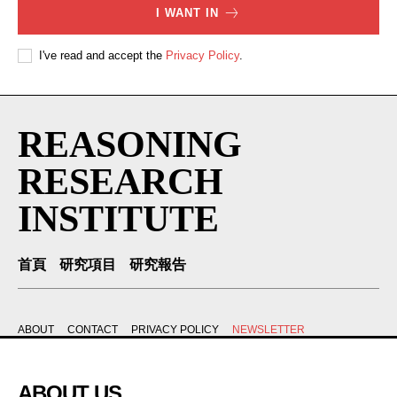
I WANT IN
I've read and accept the
Privacy Policy
.
REASONING
RESEARCH
INSTITUTE
首頁
研究項目
研究報告
ABOUT
CONTACT
PRIVACY POLICY
NEWSLETTER
ABOUT US