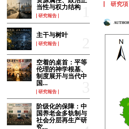
资源属性、政治正
研究項
当性与权力结构
研究報告
AUTHOR
主干与树叶
研究報告
空着的桌首：平等
伦理的神学根基、
制度展开与当代中
国...
研究報告
阶级化的保障：中
国养老金多轨制与
社会分层再生产研
究...