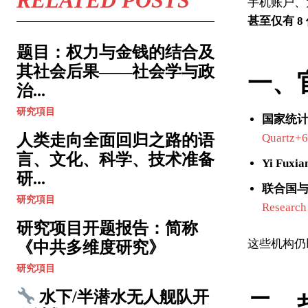
手机账户、
甚至仅有 8
题目：权力与金钱的结合及
其社会后果——社会学与政
一、
治...
研究項目
国家统
Quartz+
人类走向全面回归之路的语
言、文化、科学、技术准备
Yi Fuxia
研...
联合国
研究項目
Research
研究项目开题报告：简称
这些机构仍
《中共多维度研究》
研究項目
水下/半潜水无人舰队开
二、