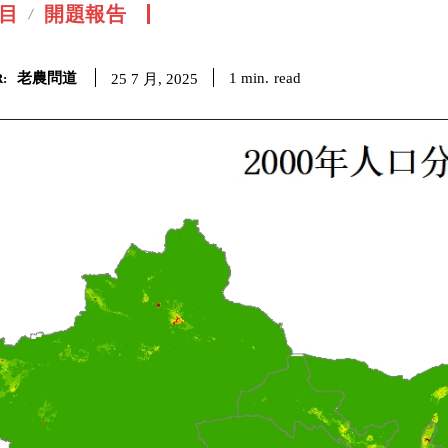
目
開題報告
老農問道
read
1
min.
25 7 月, 2025
: