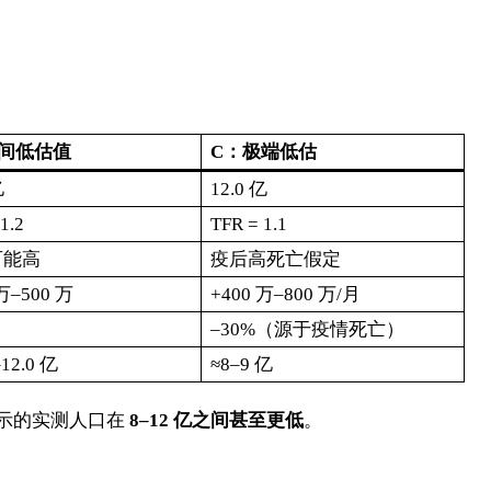
民间低估值
C：极端低估
亿
12.0 亿
1.2
TFR = 1.1
可能高
疫后高死亡假定
万–500 万
+400 万–800 万/月
–30%（源于疫情死亡）
–12.0 亿
≈8–9 亿
显示的实测人口在
8–12 亿之间甚至更低
。