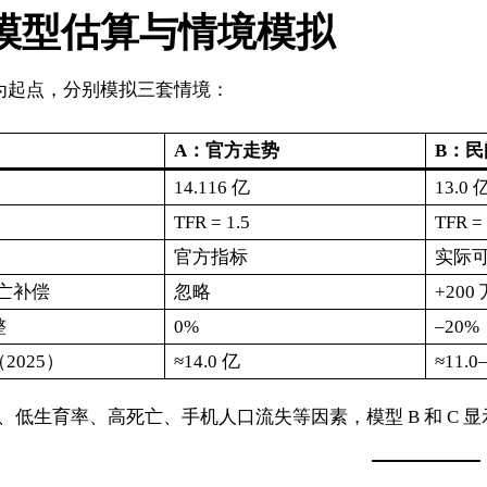
模型估算与情境模拟
 年为起点，分别模拟三套情境：
A：官方走势
B：
14.116 亿
13.0 
TFR = 1.5
TFR = 
官方指标
实际
死亡补偿
忽略
+200 
整
0%
–20%
2025）
≈14.0 亿
≈11.0
、低生育率、高死亡、手机人口流失等因素，模型 B 和 C 