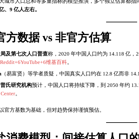
大城市人口总和等多重指标的模型推演，多个独立估算都指
当今世界提供基于传统智慧
 亿、9 亿人左右。
与现代科学的解决方案，并
展望构建以人为本、尊重自
然的全球知识体系，共同探
官方数据 vs 非官方估算
索真理，开创未来。
计局及第七次人口普查
称，2020 年中国人口约为 14.118 亿，202
6Reddit+6YouTube+6
维基百科
。
n
（易富贤）等学者质疑，中国真实人口约在 12.8 亿而非 14.1
与普氏研究机构
预计，中国人口将持续下降，到 2050 年约 13.1
I WANT IN
 Center
。
I've read and accept the
Privacy Policy
.
以官方基数为基础，但对趋势保持谨慎预估。
盐消费模型：间接估算人口