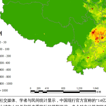
首頁
研究項目
研究報告
請訂閱《問道
研究所》簡訊
问道研究所致力于复兴中华
传统科学，并搭建东西方科
学沟通的桥梁。我们根植于
中华文明深厚的科学智慧，
结合现代方法，探索宇宙、
自然与人类社会的深层规
律。通过系统研究与跨学科
对话，推动传统与现代的创
新融合，如中西医结合、太
社交媒体、学者与民间统计显示，中国现行官方宣称的“14
极启迪AI。我们旨在为理解