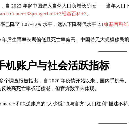
自 2022 年起中国进入自然人口负增长阶段——当年人口下降约 85
earch Center+3SpringerLink+3维基百科+3
。
已降至 1.07–1.09 水平，远以下降替代水平 2.1
维基百科
维
990 年后生育率长期偏低且死亡率偏高，中国若无大规模移
手机账户与社会活跃指标
多个调查报告指出，自 2020 年疫情开始以来，国内手机
能反映高死亡率或迁移潮，但官方数字未体现。
commerce 和快递账户的“人少感”也与官方“人口红利”