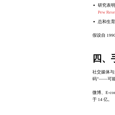
研究表明，
Pew Res
总和生育率
假设自 1
四、
社交媒体与
码”——可
微博、E-
于 14 亿。