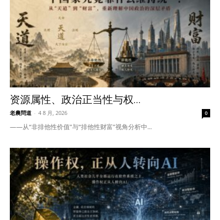
I WANT IN
I've read and accept the
Privacy Policy
.
资源属性、政治正当性与权...
老農問道
-
4 8 月, 2026
0
——从“非排他性价值”与“排他性财富”视角分析中...