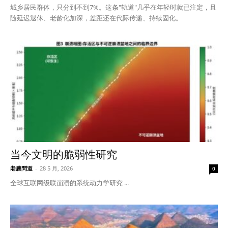
城乡居民群体，只分到不到7%。这条"轨道"几乎在年轻时就已注定，且
随延迟退休、老龄化加深，差距还在代际传递、持续固化。
当今文明的脆弱性研究
老農問道
-
28 5 月, 2026
0
全球互联网级联崩溃的系统动力学研究 ...