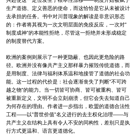
兴起使这一定位发生了根本性漂移——制度开始被赋予
生产道德、定义善恶的使命，而这恰恰是它从未被设计
去承担的任务。书中对川普现象的解读是非意识形态
的：作者将其视为一次文明层面的免疫反应，一次对”
制度成神”的本能性拒绝，尽管这一拒绝并未形成稳定
的制度替代方案。
欧洲的案例则展示了一种更隐蔽、也因此更危险的路
径。欧洲并没有像共产主义那样暴力摧毁传统道德，而
是用制度、法律与福利体系温和地接管了道德的社会功
能。这一过程的代价是：社会逐渐丧失了判断”不可跨
越之物”的能力。当一切皆可协商、皆可被重构、皆可
被重新定义，文明不会立刻崩溃，但它会失去知道自己
为何存在的理由。作者进一步指出，欧盟的道德合法性
工程——以”普世价值”名义进行的去主权化治理——与
共产主义在结构上具有令人不安的同构性，差别只是执
行方式更温和、语言更道德化。