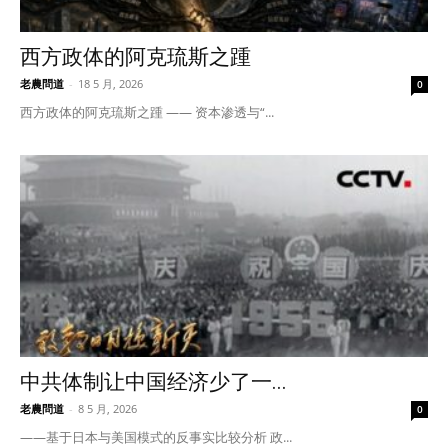
西方政体的阿克琉斯之踵
老農問道
-
18 5 月, 2026
0
西方政体的阿克琉斯之踵 —— 资本渗透与“...
中共体制让中国经济少了一...
老農問道
-
8 5 月, 2026
0
——基于日本与美国模式的反事实比较分析 政...