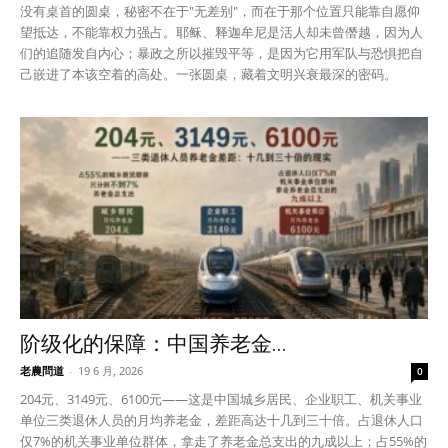
没有桌首的圆桌，秘密不在于"无差别"，而在于那个位置只能靠自愿仰
望抵达，不能靠权力强占。耶稣、释迦牟尼是活人却未曾僭越，因为人
们的追随发自内心；暴政之所以摧毁平等，是因为它用军队与恐惧把自
己嵌进了本该空着的高处。一张圆桌，藏着文明兴衰最深的密码。
阶级化的保障：中国养老金...
老農問道
-
19 6 月, 2026
0
204元、3149元、6100元——这是中国城乡居民、企业职工、机关事业
单位三类退休人员的月均养老金，差距高达十几到三十倍。占退休人口
仅7%的机关事业单位群体，拿走了养老金总支出的九成以上；占55%的