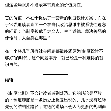
但这些局限并不遮蔽本书真正的价值所在。
它的价值，不在于提供了一套新的制度设计方案，而在
于它强迫读者直面一个在当代政治思维中被系统性遗忘
的问题：当制度被赋予定义人、生产道德、裁决善恶的
使命时，人自身在哪里？
首頁
研究項目
研究報告
在一个将几乎所有社会问题都最终还原为”制度设计不
够好”的时代，这个问题本身，就已经是一种难得的智
請訂閱《問道研究所》簡訊
识勇气。
问道研究所致力于复兴中华传统科学，并搭建东西方科学沟
通的桥梁。我们根植于中华文明深厚的科学智慧，结合现代
结语
方法，探索宇宙、自然与人类社会的深层规律。通过系统研
究与跨学科对话，推动传统与现代的创新融合，如中西医结
《制度悲剧》不会让读者感到舒适。它的结论是严峻
合、太极启迪AI。我们旨在为理解当今世界提供基于传统智慧
的：制度膨胀是一条历史上反复出现的、几乎没有逆转
与现代科学的解决方案，并展望构建以人为本、尊重自然的
先例的结构性路径；道德的退场不会因为更多的规则而
全球知识体系，共同探索真理，开创未来。