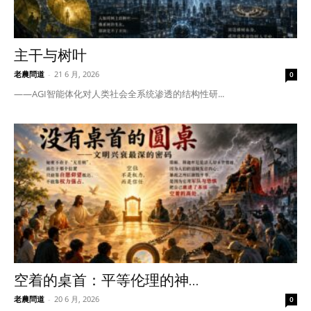
主干与树叶
老農問道
-
21 6 月, 2026
0
——AGI智能体化对人类社会全系统渗透的结构性研...
空着的桌首：平等伦理的神...
老農問道
-
20 6 月, 2026
0