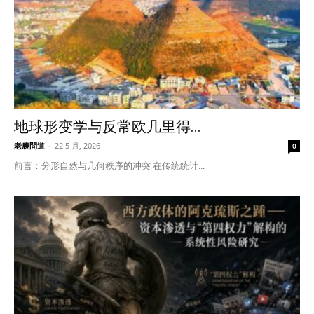
地球形变学与反常欧几里得...
老農問道
-
22 5 月, 2026
0
前言：分形自然与几何秩序的冲突 在传统统计...