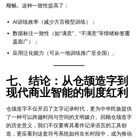
請訂閱《問道研究所》簡訊
顺畅。这种一致性提高了：
问道研究所致力于复兴中华传统科学，并搭建东西方科学沟
AI训练效率（减少方言模型训练）；
通的桥梁。我们根植于中华文明深厚的科学智慧，结合现代
数据标注一致性（如“满意”、“不满意”等情绪标签覆
方法，探索宇宙、自然与人类社会的深层规律。通过系统研
盖面广）；
究与跨学科对话，推动传统与现代的创新融合，如中西医结
合、太极启迪AI。我们旨在为理解当今世界提供基于传统智慧
应用泛化能力（可从一地训练推广至全国）。
与现代科学的解决方案，并展望构建以人为本、尊重自然的
全球知识体系，共同探索真理，开创未来。
七、结论：从仓颉造字到
现代商业智能的制度红利
仓颉造字不仅开启了文字记录时代，更为中华民族提供
了一种可以跨越时间与空间的文明媒介。回顾仓颉造字
的历史意义，我们不仅要将其看作记录语言的工具创
造，更应看到这套符号系统如何在长时段中，成为推动