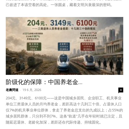
己嵌进了本该空着的高处。一张圆桌，藏着文明兴衰最深的密码。
阶级化的保障：中国养老金...
老農問道
-
19 6 月, 2026
0
204元、3149元、6100元——这是中国城乡居民、企业职工、机关事业
单位三类退休人员的月均养老金，差距高达十几到三十倍。占退休人口
仅7%的机关事业单位群体，拿走了养老金总支出的九成以上；占55%的
城乡居民群体，只分到不到7%。这条"轨道"几乎在年轻时就已注定，且
随延迟退休、老龄化加深，差距还在代际传递、持续固化。