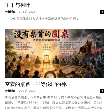
主干与树叶
老農問道
-
21 6 月, 2026
0
——AGI智能体化对人类社会全系统渗透的结构性研...
空着的桌首：平等伦理的神...
老農問道
-
20 6 月, 2026
0
没有桌首的圆桌，秘密不在于"无差别"，而在于那个位置只能靠自愿仰
望抵达，不能靠权力强占。耶稣、释迦牟尼是活人却未曾僭越，因为人
们的追随发自内心；暴政之所以摧毁平等，是因为它用军队与恐惧把自