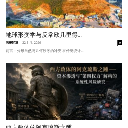
地球形变学与反常欧几里得...
老農問道
-
22 5 月, 2026
0
前言：分形自然与几何秩序的冲突 在传统统计...
西方政体的阿克琉斯之踵