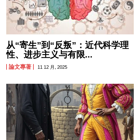
从“寄生”到“反叛”：近代科学理
性、进步主义与有限...
I WANT IN
論文專著
11 12 月, 2025
I've read and accept the
Privacy Policy
.