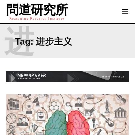
通的桥梁。我们根植于中华文明深厚的科学智慧，结合现代
問道研究所
方法，探索宇宙、自然与人类社会的深层规律。通过系统研
究与跨学科对话，推动传统与现代的创新融合，如中西医结
Reasoning Research Institute
合、太极启迪AI。我们旨在为理解当今世界提供基于传统智慧
进
与现代科学的解决方案，并展望构建以人为本、尊重自然的
Tag:
进步主义
全球知识体系，共同探索真理，开创未来。