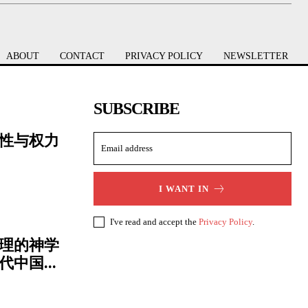
ABOUT
CONTACT
PRIVACY POLICY
NEWSLETTER
SUBSCRIBE
性与权力
I WANT IN
I've read and accept the
Privacy Policy
.
理的神学
中国...