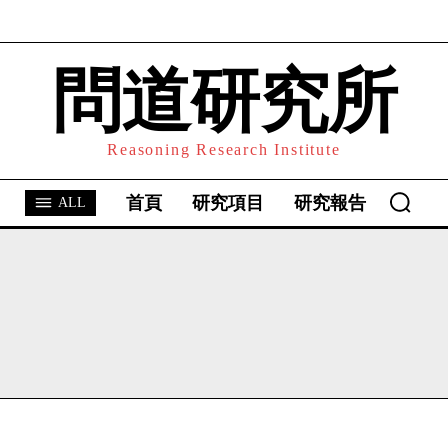
問道研究所
I WANT IN
I've read and accept the
Privacy Policy
.
Reasoning Research Institute
首頁
研究項目
研究報告
ALL