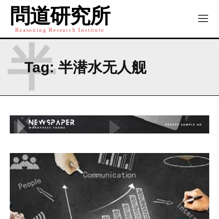
通的桥梁。我们根植于中华文明深厚的科学智慧，结合现代
問道研究所
方法，探索宇宙、自然与人类社会的深层规律。通过系统研
究与跨学科对话，推动传统与现代的创新融合，如中西医结
Reasoning Research Institute
合、太极启迪AI。我们旨在为理解当今世界提供基于传统智慧
半
与现代科学的解决方案，并展望构建以人为本、尊重自然的
Tag:
半潜水无人舰
全球知识体系，共同探索真理，开创未来。