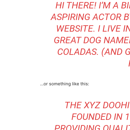
HI THERE! I’M A 
ASPIRING ACTOR BY
WEBSITE. I LIVE 
GREAT DOG NAMED 
COLADAS. (AND G
…or something like this:
THE XYZ DOOH
FOUNDED IN 1
PROVIDING QUALI