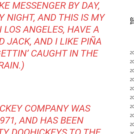
索真理，开创未来。
BIKE MESSENGER BY DAY,
 NIGHT, AND THIS IS MY
IN LOS ANGELES, HAVE A
JACK, AND I LIKE PIÑA
ETTIN’ CAUGHT IN THE
I WANT IN
2
2
RAIN.)
I've read and accept the
Privacy Policy
.
2
2
2
2
ICKEY COMPANY WAS
2
2
971, AND HAS BEEN
2
TY DOOHICKEYS TO THE
2