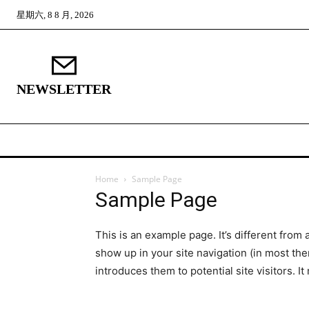
星期六, 8 8 月, 2026
NEWSLETTER
Home
Sample Page
Sample Page
This is an example page. It’s different from 
show up in your site navigation (in most th
introduces them to potential site visitors. It