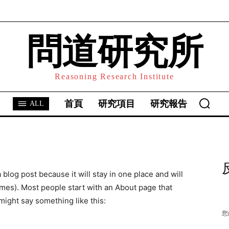
研究所》簡訊
问道研究所致力于复兴中华
問道研究所
传统科学，并搭建东西方科
学沟通的桥梁。我们根植于
中华文明深厚的科学智慧，
Reasoning Research Institute
结合现代方法，探索宇宙、
自然与人类社会的深层规
首頁
研究項目
研究報告
ALL
律。通过系统研究与跨学科
对话，推动传统与现代的创
新融合，如中西医结合、太
极启迪AI。我们旨在为理解
a blog post because it will stay in one place and will
当今世界提供基于传统智慧
emes). Most people start with an About page that
与现代科学的解决方案，并
 might say something like this:
展望构建以人为本、尊重自
您
然的全球知识体系，共同探