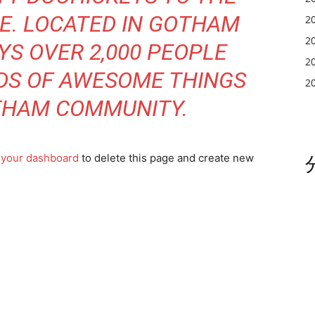
CE. LOCATED IN GOTHAM
2
2
YS OVER 2,000 PEOPLE
2
NDS OF AWESOME THINGS
2
THAM COMMUNITY.
o
your dashboard
to delete this page and create new