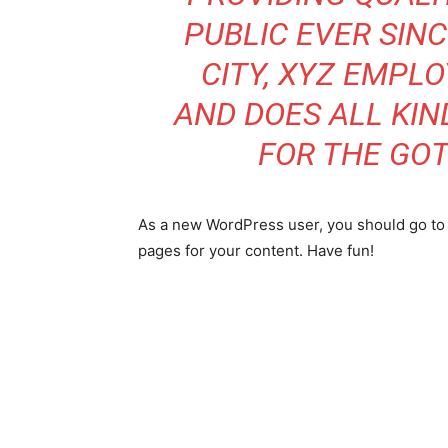
PUBLIC EVER SIN
CITY, XYZ EMPLO
AND DOES ALL KI
FOR THE GO
As a new WordPress user, you should go t
pages for your content. Have fun!