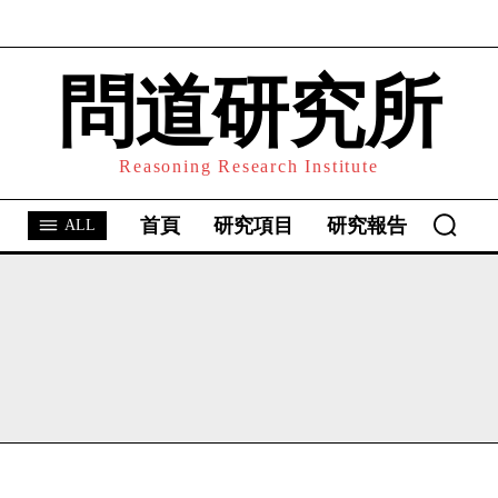
問道研究所
I WANT IN
I've read and accept the
Privacy Policy
.
Reasoning Research Institute
首頁
研究項目
研究報告
ALL