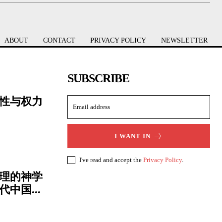
ABOUT
CONTACT
PRIVACY POLICY
NEWSLETTER
SUBSCRIBE
性与权力
I WANT IN
I've read and accept the
Privacy Policy
.
理的神学
中国...