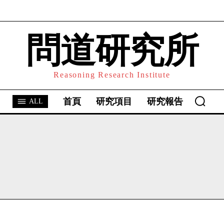
問道研究所
I WANT IN
I've read and accept the
Privacy Policy
.
Reasoning Research Institute
首頁
研究項目
研究報告
ALL