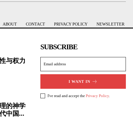
ABOUT
CONTACT
PRIVACY POLICY
NEWSLETTER
SUBSCRIBE
性与权力
I WANT IN
I've read and accept the
Privacy Policy
.
理的神学
中国...