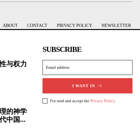
ABOUT
CONTACT
PRIVACY POLICY
NEWSLETTER
SUBSCRIBE
性与权力
I WANT IN
I've read and accept the
Privacy Policy
.
理的神学
中国...