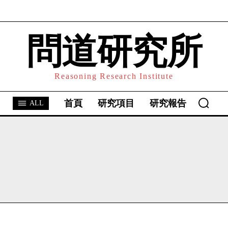
問道研究所
I WANT IN
I've read and accept the
Privacy Policy
.
Reasoning Research Institute
首頁
研究項目
研究報告
ALL