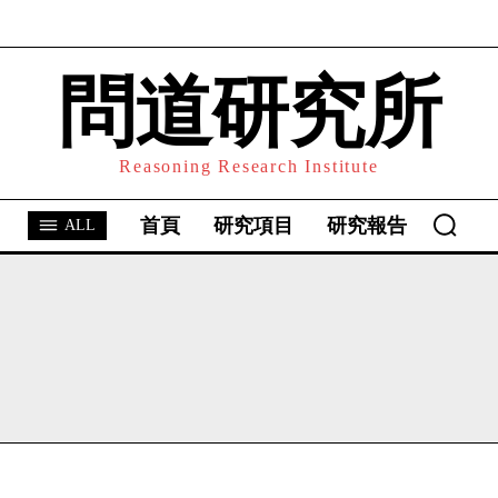
問道研究所
I WANT IN
I've read and accept the
Privacy Policy
.
Reasoning Research Institute
首頁
研究項目
研究報告
ALL