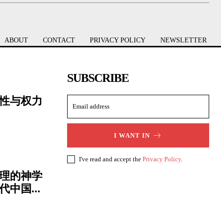
ABOUT
CONTACT
PRIVACY POLICY
NEWSLETTER
SUBSCRIBE
性与权力
I WANT IN
I've read and accept the
Privacy Policy
.
理的神学
中国...