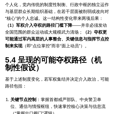
个人化，党内传统的制度性制衡、行政中枢的独立运作
与基层群众长期组织基础，在若干层面被削弱或改向对
“核心”的个人忠诚。这一结构性变化带来两项后果：
（1）军权介入夺权的路径门槛下降
——并非必须发动
全国范围的群众运动或大规模武力清场；
（2）夺权更
可能通过军内高层的人事整合、关键信息与指挥节点控
制来实现
（即“点位掌控”而非“面上动员”）。
5.4 呈现的可能夺权路径（机
制性假设）
I WANT IN
基于上述制度变化，若军权集结并决定介入政治，可能
I've read and accept the
Privacy Policy
.
路径包括：
关键节点控制
：掌握首都戒严部队、中央警卫单
位、通信与情报枢纽，快速掌控核心决策与信息流
（“掌握出口阀门”逻辑）。