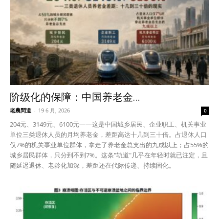
阶级化的保障：中国养老金...
老農問道
-
19 6 月, 2026
0
204元、3149元、6100元——这是中国城乡居民、企业职工、机关事业
单位三类退休人员的月均养老金，差距高达十几到三十倍。占退休人口
仅7%的机关事业单位群体，拿走了养老金总支出的九成以上；占55%的
城乡居民群体，只分到不到7%。这条"轨道"几乎在年轻时就已注定，且
随延迟退休、老龄化加深，差距还在代际传递、持续固化。