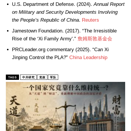
U.S. Department of Defense. (2024).
Annual Report
on Military and Security Developments Involving
the People’s Republic of China
.
Reuters
Jamestown Foundation. (2017). “The Irresistible
Rise of the ‘Xi Family Army’.”
詹姆斯敦基金会
PRCLeader.org commentary (2025). “Can Xi
Jinping Control the PLA?”
China Leadership
TAGS
中共研究
党政
军队