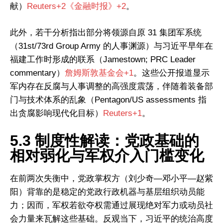
請訂閱《問道研究所》簡訊
献）
Reuters+2《金融时报》+2
。
此外，若干分析指出部分将领源自原 31 集团军系统
问道研究所致力于复兴中华传统科学，并搭建东西方科学沟
（31st/73rd Group Army 的人事渊源）与习近平早年在
通的桥梁。我们根植于中华文明深厚的科学智慧，结合现代
方法，探索宇宙、自然与人类社会的深层规律。通过系统研
福建工作时形成的联系（Jamestown; PRC Leader
究与跨学科对话，推动传统与现代的创新融合，如中西医结
commentary）
詹姆斯敦基金会+1
。这些公开报道显示
合、太极启迪AI。我们旨在为理解当今世界提供基于传统智慧
军内存在反腐与人事调整的高强度震荡，伴随着装备部
与现代科学的解决方案，并展望构建以人为本、尊重自然的
门与技术体系的乱象（Pentagon/US assessments 指
全球知识体系，共同探索真理，开创未来。
出贪腐影响现代化目标）
Reuters+1
。
5.3 制度性解读：党政基础的
相对弱化与军权介入门槛变化
在前两次失衡中，党政掌权方（刘少奇—邓小平—赵紫
阳）背靠的是稳定的党政行政机器与基层组织动员能
力；因而，军权若欲夺权需通过展现绝对军力或动员社
会力量来瓦解这些基础。反观当下，习近平的统治高度