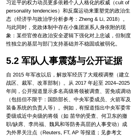
习近平的权力动员更多依赖个人人格化的权威（cult of
personality tendencies）和反腐运动来重塑党的政治生
态（经济学与政治学分析参考：Zheng & Li, 2018）。
与此同时，党政体制中存在小集团派系人身依附的现
象：某些官僚在政治安全逻辑下强化对上忠诚，但制度
性独立的基层与部门支持基础并不稳固或被弱化。
5.2 军队人事震荡与公开证据
自 2015 年军改以后，解放军经历了大规模调整（建立
战区、裁军、改革部制）。从 2017 年起至 2024–2025
年间，公开报道显示多名高级将领被调查、罢免或调动
（包括但不限于：国防部长、中央军委成员、火箭军及
装备系统的负责人等）。例如，有报道指出中央军委常
委级或近中央级的将领（如 苗华的受查、何卫东的撤
首頁
研究項目
研究報告
职/缺席、李尚福、魏凤和等防务高层的人事变动）成
为外界关注点（Reuters, FT, AP 等报道；见参考文