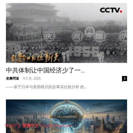
中共体制让中国经济少了一...
老農問道
-
8 5 月, 2026
0
——基于日本与美国模式的反事实比较分析 政...
简体中文
繁體中文
English
Français