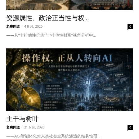
资源属性、政治正当性与权...
老農問道
-
4 8 月, 2026
0
——从“非排他性价值”与“排他性财富”视角分析中...
主干与树叶
老農問道
-
21 6 月, 2026
0
——AGI智能体化对人类社会全系统渗透的结构性研...