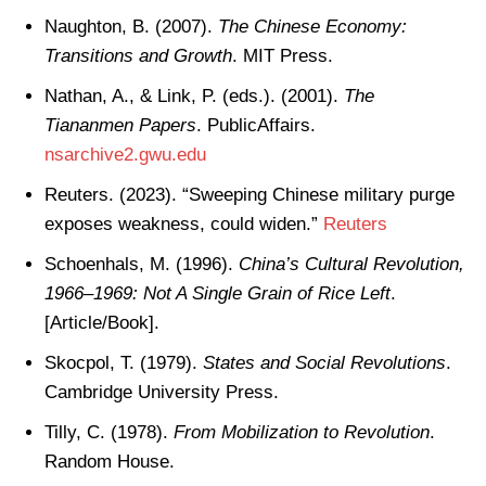
Naughton, B. (2007).
The Chinese Economy:
Transitions and Growth
. MIT Press.
Nathan, A., & Link, P. (eds.). (2001).
The
Tiananmen Papers
. PublicAffairs.
nsarchive2.gwu.edu
Reuters. (2023). “Sweeping Chinese military purge
exposes weakness, could widen.”
Reuters
Schoenhals, M. (1996).
China’s Cultural Revolution,
1966–1969: Not A Single Grain of Rice Left
.
[Article/Book].
Skocpol, T. (1979).
States and Social Revolutions
.
Cambridge University Press.
Tilly, C. (1978).
From Mobilization to Revolution
.
Random House.