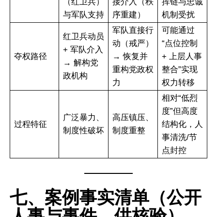
（红卫兵）
接介入（秩
挥链与忠诚
与军队支持
序重建）
机制受扰
军队直接行
可能通过
红卫兵动员
动（戒严）
“点位控制
+ 军队介入
夺权路径
→ 恢复并
+ 上层人事
→ 解构党
重构党政权
整合”实现
政机构
力
权力转移
相对“低烈
度”但高度
广泛暴力、
高压镇压、
过程特征
结构化，人
制度性破坏
制度重整
事清洗/节
点封控
七、案例事实清单（公开
人事与事件，供核验）