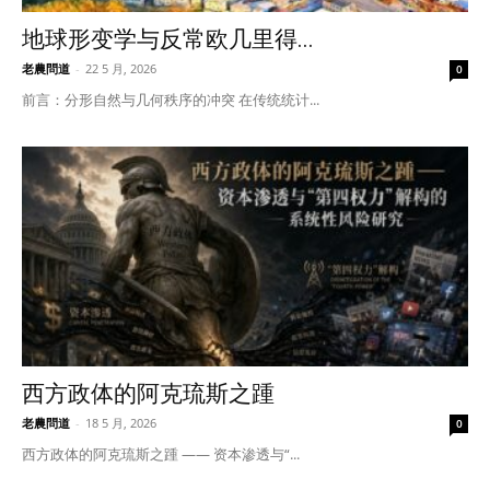
地球形变学与反常欧几里得...
老農問道
-
22 5 月, 2026
0
前言：分形自然与几何秩序的冲突 在传统统计...
西方政体的阿克琉斯之踵
老農問道
-
18 5 月, 2026
0
西方政体的阿克琉斯之踵 —— 资本渗透与“...