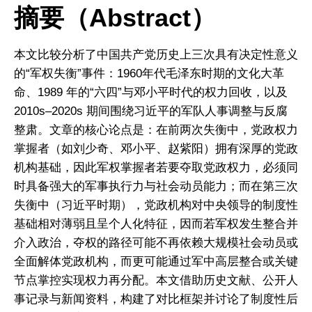
摘要（Abstract）
本文比较分析了中国共产党历史上三次具有决定性意义
的“军权失衡”事件：1960年代毛泽东时期的文化大革
命、1989 年的“六四”与邓小平时代的权力回收，以及
2010s–2020s 期间围绕习近平的军队人事调整与反腐
整肃。文章的核心论点是：在前两次失衡中，党政权力
掌握者（如刘少奇、邓小平、赵紫阳）拥有深厚的党政
机构基础，因此军权掌握者若要夺取党政权力，必须同
时具备强大的军事执行力与社会动员能力；而在第三次
失衡中（习近平时期），党政机构对中央领导的制度性
基础相对薄弱且呈个人化特征，因而若军权发生整合并
介入政治，夺权的路径可能不再依赖大规模社会动员或
全面解体党政机构，而更可能通过军中高层整合或关键
节点掌控实现权力再分配。本文借助历史文献、公开人
事记录与新闻资料，构建了对比框架并讨论了制度性后