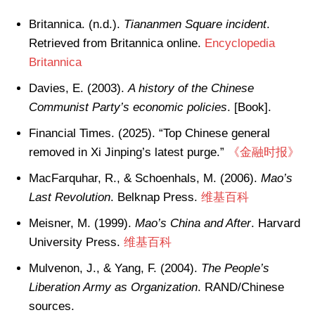
Britannica. (n.d.).
Tiananmen Square incident
.
Retrieved from Britannica online.
Encyclopedia
Britannica
Davies, E. (2003).
A history of the Chinese
Communist Party’s economic policies
. [Book].
Financial Times. (2025). “Top Chinese general
removed in Xi Jinping’s latest purge.”
《金融时报》
MacFarquhar, R., & Schoenhals, M. (2006).
Mao’s
Last Revolution
. Belknap Press.
维基百科
Meisner, M. (1999).
Mao’s China and After
. Harvard
University Press.
维基百科
Mulvenon, J., & Yang, F. (2004).
The People’s
Liberation Army as Organization
. RAND/Chinese
sources.