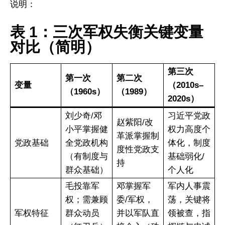
说明：
表 1：三次军权失衡关键变量
对比（简明）
第三次
第一次
第二次
变量
（2010s–
（1960s）
（1989）
2020s）
刘少奇/邓
习近平党政
赵紫阳/改
小平掌握健
权力高度个
革派掌握制
党政基础
全党政机构
体化，制度
度性党政支
（有制度与
基础弱化/
持
群众基础）
个人化
毛投靠军
邓掌握军
军内人事震
权；需兼顾
委/军权，
荡，关键将
军权特征
群众动员
并以军队直
领被查，指