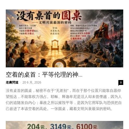
空着的桌首：平等伦理的神...
老農問道
-
20 6 月, 2026
0
没有桌首的圆桌，秘密不在于"无差别"，而在于那个位置只能靠自愿仰
望抵达，不能靠权力强占。耶稣、释迦牟尼是活人却未曾僭越，因为人
们的追随发自内心；暴政之所以摧毁平等，是因为它用军队与恐惧把自
己嵌进了本该空着的高处。一张圆桌，藏着文明兴衰最深的密码。