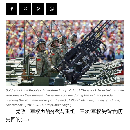
Soldiers of the People's Liberation Army (PLA) of China look from behind their
weapons as they arrive at Tiananmen Square during the military parade
marking the 70th anniversary of the end of World War Two, in Beijing, China,
September 3, 2015. REUTERS/Damir Sagolj
——党政—军权力的分裂与重组：三次“军权失衡”的历
史回响(二)