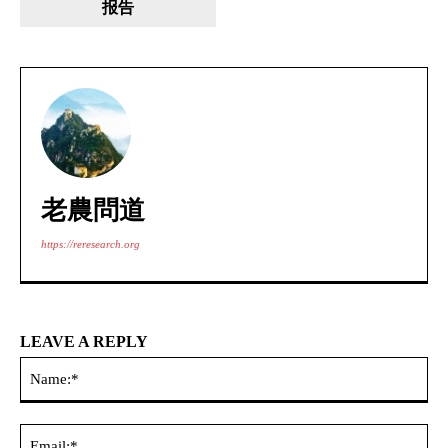
报告
老農問道
https://reresearch.org
LEAVE A REPLY
Na
Ema