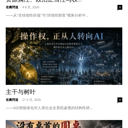
老農問道
-
4 8 月, 2026
0
——从“非排他性价值”与“排他性财富”视角分析中...
主干与树叶
老農問道
-
21 6 月, 2026
0
——AGI智能体化对人类社会全系统渗透的结构性研...