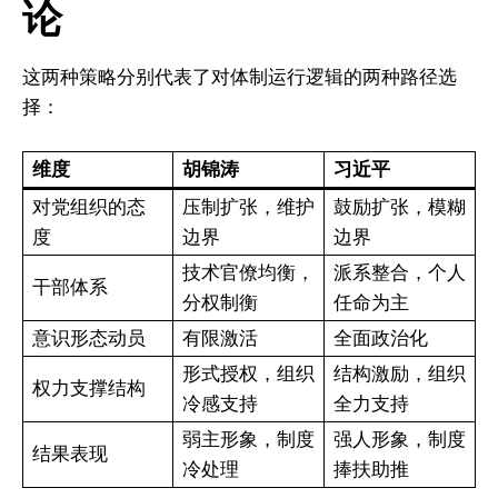
论
这两种策略分别代表了对体制运行逻辑的两种路径选
择：
维度
胡锦涛
习近平
对党组织的态
压制扩张，维护
鼓励扩张，模糊
度
边界
边界
技术官僚均衡，
派系整合，个人
干部体系
分权制衡
任命为主
意识形态动员
有限激活
全面政治化
形式授权，组织
结构激励，组织
权力支撑结构
冷感支持
全力支持
弱主形象，制度
强人形象，制度
结果表现
冷处理
捧扶助推