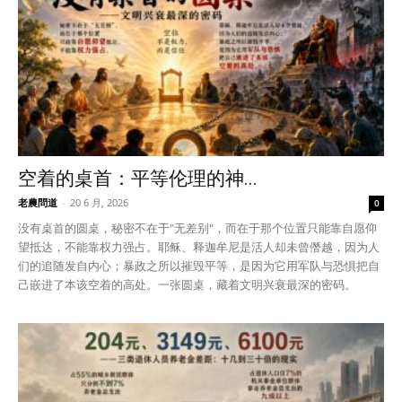
I WANT IN
I've read and accept the
Privacy Policy
.
空着的桌首：平等伦理的神...
老農問道
-
20 6 月, 2026
0
没有桌首的圆桌，秘密不在于"无差别"，而在于那个位置只能靠自愿仰
望抵达，不能靠权力强占。耶稣、释迦牟尼是活人却未曾僭越，因为人
们的追随发自内心；暴政之所以摧毁平等，是因为它用军队与恐惧把自
己嵌进了本该空着的高处。一张圆桌，藏着文明兴衰最深的密码。