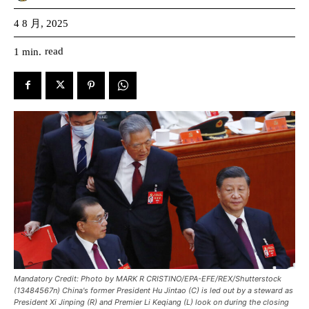
4 8 月, 2025
read
1
min.
Mandatory Credit: Photo by MARK R CRISTINO/EPA-EFE/REX/Shutterstock
(13484567n) China's former President Hu Jintao (C) is led out by a steward as
President Xi Jinping (R) and Premier Li Keqiang (L) look on during the closing