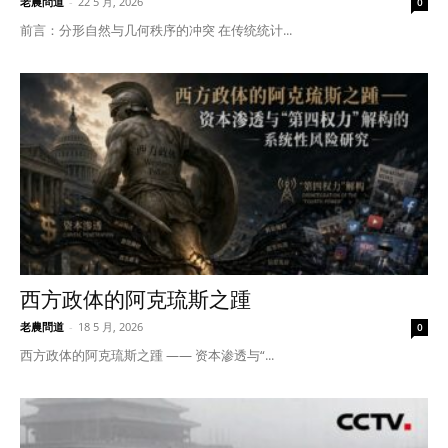
老農問道
-
22 5 月, 2026
0
前言：分形自然与几何秩序的冲突 在传统统计...
西方政体的阿克琉斯之踵
老農問道
-
18 5 月, 2026
0
西方政体的阿克琉斯之踵 —— 资本渗透与“...