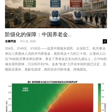
阶级化的保障：中国养老金...
老農問道
-
19 6 月, 2026
0
204元、3149元、6100元——这是中国城乡居民、企业职工、机关事业
单位三类退休人员的月均养老金，差距高达十几到三十倍。占退休人口
仅7%的机关事业单位群体，拿走了养老金总支出的九成以上；占55%的
城乡居民群体，只分到不到7%。这条"轨道"几乎在年轻时就已注定，且
随延迟退休、老龄化加深，差距还在代际传递、持续固化。