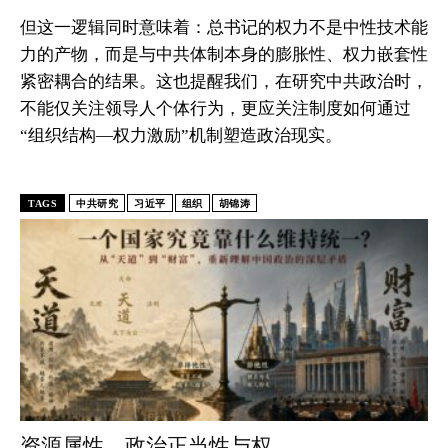
但这一逻辑同时意味着：总书记的权力不是中性技术能
力的产物，而是与中共体制本身的膨胀性、权力嵌套性
紧密耦合的结果。这也提醒我们，在研究中共政治时，
不能仅关注领导人个体行为，更应关注制度如何通过
“组织结构—权力激励”机制塑造政治现实。
首頁
研究項目
研究報告
TAGS
中共研究
习近平
组织
胡锦涛
請訂閱《問道研究所》簡訊
问道研究所致力于复兴中华传统科学，并搭建东西方科学沟
通的桥梁。我们根植于中华文明深厚的科学智慧，结合现代
方法，探索宇宙、自然与人类社会的深层规律。通过系统研
究与跨学科对话，推动传统与现代的创新融合，如中西医结
合、太极启迪AI。我们旨在为理解当今世界提供基于传统智慧
与现代科学的解决方案，并展望构建以人为本、尊重自然的
资源属性、政治正当性与权...
全球知识体系，共同探索真理，开创未来。